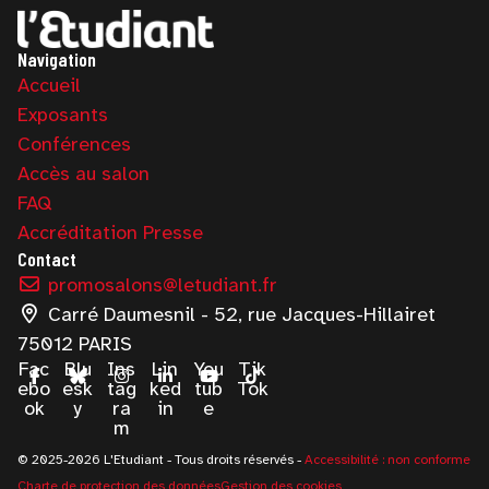
Navigation
Accueil
Exposants
Conférences
Accès au salon
FAQ
Accréditation Presse
Contact
promosalons@letudiant.fr
Carré Daumesnil - 52, rue Jacques-Hillairet
75012 PARIS
Fac
Blu
Ins
Lin
You
Tik
ebo
esk
tag
ked
tub
Tok
ok
y
ra
in
e
m
© 2025-2026 L'Etudiant - Tous droits réservés -
Accessibilité : non conforme
Charte de protection des données
Gestion des cookies