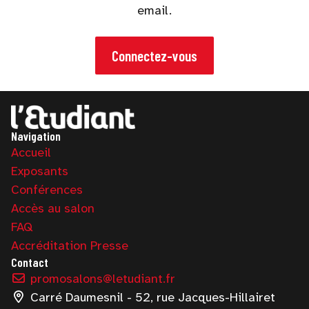
email.
Connectez-vous
Navigation
Accueil
Exposants
Conférences
Accès au salon
FAQ
Accréditation Presse
Contact
promosalons@letudiant.fr
Carré Daumesnil - 52, rue Jacques-Hillairet